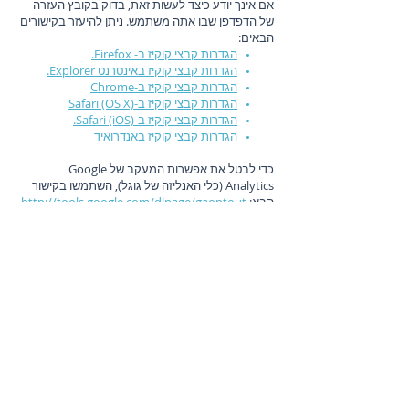
אם אינך יודע כיצד לעשות זאת, בדוק בקובץ העזרה
של הדפדפן שבו אתה משתמש. ניתן להיעזר בקישורים
הבאים:
הגדרות קבצי קוקיז ב- Firefox.
הגדרות קבצי קוקיז באינטרנט Explorer.
הגדרות קבצי קוקיז ב-Chrome
הגדרות קבצי קוקיז ב-Safari (OS X)
הגדרות קבצי קוקיז ב-Safari (iOS).
הגדרות קבצי קוקיז באנדרואיד
כדי לבטל את אפשרות המעקב של Google
Analytics (כלי האנליזה של גוגל), השתמשו בקישור
הבא:
http://tools.google.com/dlpage/gaoptout
פרסומות של צדדים שלישיים
החברה מתירה לחברות אחרות לנהל את מערך
הפרסומות באתרים. המודעות שבהן אתה צופה בעת
הביקור באתרי מגיעות ממחשביהן של אותן חברות.
כדי לנהל את הפרסומות שלהן, חברות אלה חברות
אלה מציבות Cookies במחשבך. ה-Cookies
מאפשרים להן לאסוף מידע על האתרים שבהם צפית
בפרסומות שהציבו ועל אילו פרסומות הקשת. השימוש
שחברות אלה עושות ב-Cookies כפוף למדיניות
הפרטיות שלהן ולא למדיניות הפרטיות של החברה.