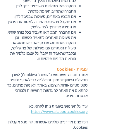
להם לשם השלמת תהליך הרכישה;
במקרה של מחלוקת משפטית בינך לבין
החברה שתחייב חשיפת פרטיך;
אם תבצע באתרים, פעולות שבניגוד לדין;
אם יתקבל צו שיפוטי המורה למסור את פרטיך
או המידע אודותיך לצד שלישי;
אם החברה תמכור או תעביר בכל צורה שהיא
את פעילות האתרים לתאגיד כלשהו - וכן
במקרה שתתמזג עם גוף אחר או תמזג את
פעילות האתרים עם פעילותו של צד שלישי,
ובלבד שתאגיד זה יקבל על עצמו כלפיך את
הוראות מדיניות פרטיות זו.
עוגיות - Cookies
אתר החברה משתמש ב"עוגיות" (Cookies) לצורך
תפעולם השוטף והתקין, ובכלל זה כדי לאסוף נתונים
סטטיסטיים אודות השימוש באתר, לאימות פרטים, כדי
להתאים את האתר להעדפותיך האישיות ולצורכי
אבטחת מידע.
עוד על השימוש בעוגיות ניתן לקרוא כאן:
https://www.allaboutcookies.org
דפדפנים מודרניים כוללים אפשרות להימנע מקבלת
Cookies.