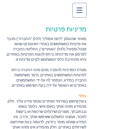
מדיניות פרטיות
מאחר שהעסק "ליסה אסולין" (להלן "החברה") מכבד
את פרטיות המשתמשים באתרי האינטרנט שהוא
מנהל ומפעיל (להלן "האתרים"), החליטה החברה
לפרסם את מדיניותה ביחס להגנת הפרטיות באתרים,
והיא מתחייבת כלפי המשתמש לקיים מדיניות זו.
מטרת המדיניות להסביר מהם נוהגי החברה ביחס
לפרטיות המשתמשים באתרים, וכיצד משתמשת
החברה במידע, הנמסר לה על-ידי המשתמשים
באתרים או הנאסף על-ידה בעת השימוש באתרים.
כללי
בעת שימוש בשירותי האתרים נאסף מידע עליך. חלק
מהמידע מזהה אותך באופן אישי, כלומר בשמו
ובכתובתך, מוצרים ושירותים שרכשת או ביקשת
למכור, אמצעי התשלום ששימשו אותך, וכיו"ב. זהו
המידע שאתה מוסר ביודעין, לדוגמה בעת שתירשם
לשירותים באתרים. חלק מהמידע אינו מזהה אותך