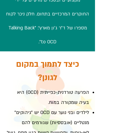
מקצועיים ובספרים מדעיים על-ידי
החוקרים המרכזיים בתחום. חלק ניכר לקוח
מספרו של ד"ר ג'ון מארץ': "Talking Back
to OCD".
כיצד לתמוך במקום
לגונן?
הפרעה טורדנית-כפייתית (OCD) היא
בעיה שמקורה במוח.
לילדים ובני נוער עם OCD יש "גיהוקים"
מנטליים (אובססיות) שגורמים להם
לאי-נוחות, ותחושות קשות כגון מתח, גועל,